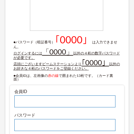
｢0000」
●パスワード（暗証番号）
は入力できませ
ん。
「0000」
ログインするには
以外の４桁の数字パスワード
が必要です。
｢0000」
店頭にございますビームステーションより
以外の
お好きな４桁のパスワードをご登録ください。
●会員IDは、左画像の
赤の線
で囲まれた13桁です。（カード裏
面）
会員ID
パスワード