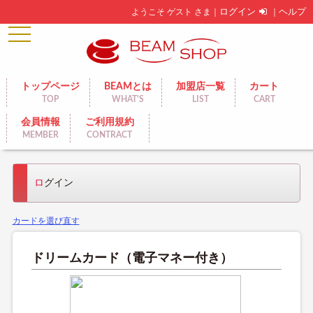
ようこそ ゲスト さま｜
ログイン
｜
ヘルプ
toggle
navigation
トップページ
BEAMとは
加盟店一覧
カート
TOP
WHAT'S
LIST
CART
会員情報
ご利用規約
MEMBER
CONTRACT
ログイン
カードを選び直す
ドリームカード（電子マネー付き）