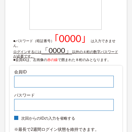
｢0000」
●パスワード（暗証番号）
は入力できませ
ん。
「0000」
ログインするには
以外の４桁の数字パスワード
が必要です。
●会員IDは、左画像の
赤の線
で囲まれた８桁のみとなります。
会員ID
パスワード
次回からのIDの入力を省略する
※最長で2週間ログイン状態を維持できます。