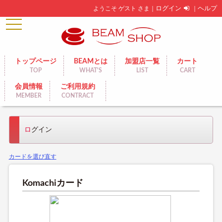
ようこそ ゲスト さま｜
ログイン
｜
ヘルプ
toggle
navigation
トップページ
BEAMとは
加盟店一覧
カート
TOP
WHAT'S
LIST
CART
会員情報
ご利用規約
MEMBER
CONTRACT
ログイン
カードを選び直す
Komachiカード