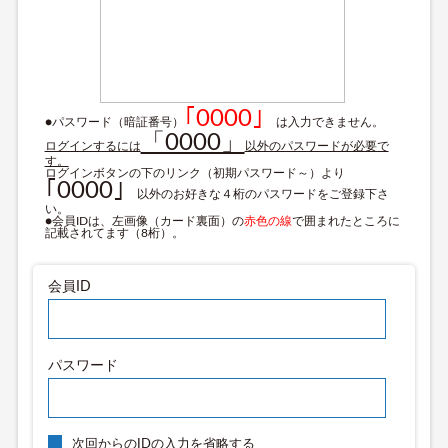
｢0000」
●パスワード（暗証番号）
は入力できません。
「0000」
ログインするには
以外のパスワードが必要で
す。
ログインボタンの下のリンク（初期パスワード～）より
｢0000」
以外のお好きな４桁のパスワードをご登録下さ
い。
●会員IDは、左画像（カード裏面）の
赤色の線
で囲まれたところに
記載されてます（8桁）。
会員ID
パスワード
次回からのIDの入力を省略する