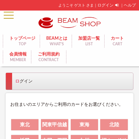
ようこそ ゲスト さま｜
ログイン
｜
ヘルプ
toggle
navigation
トップページ
BEAMとは
加盟店一覧
カート
TOP
WHAT'S
LIST
CART
会員情報
ご利用規約
MEMBER
CONTRACT
ログイン
お住まいのエリアからご利用のカードをお選びください。
東北
関東甲信越
東海
北陸