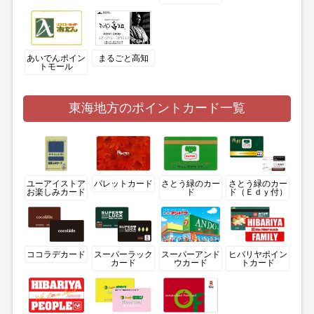
あいでんポイン
まるごと高知
トモール
東海地方のポイントカード一覧
ユーアイストア
パレットカード
さとう緑のカー
さとう緑のカー
お楽しみカード
ド
ド（Ｅｄｙ付）
ココラデカード
スーパーラック
スーパーアンド
ヒバリヤポイン
カード
ウカード
トカード