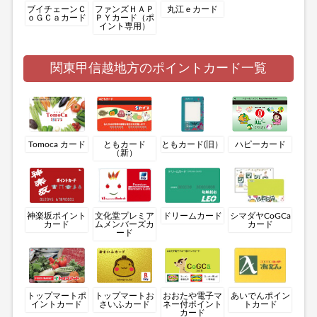
ブイチェーンＣ
ファンズＨＡＰ
丸江ｅカード
ｏＧＣａカード
ＰＹカード（ポ
イント専用）
関東甲信越地方のポイントカード一覧
Tomoca カード
ともカード
ともカード(旧）
ハピーカード
（新）
神楽坂ポイント
文化堂プレミア
ドリームカード
シマダヤCoGCa
カード
ムメンバーズカ
カード
ード
トップマートポ
トップマートお
おおたや電子マ
あいでんポイン
イントカード
さいふカード
ネー付ポイント
トカード
カード