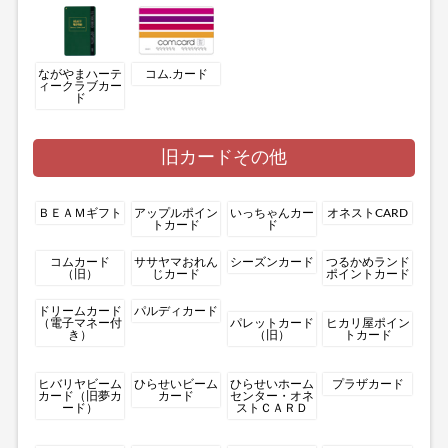
ながやまハーテ
コム.カード
ィークラブカー
ド
旧カードその他
ＢＥＡＭギフト
アップルポイン
いっちゃんカー
オネストCARD
トカード
ド
コムカード
ササヤマおれん
シーズンカード
つるかめランド
（旧）
じカード
ポイントカード
ドリームカード
パルディカード
（電子マネー付
パレットカード
ヒカリ屋ポイン
き）
（旧）
トカード
ヒバリヤビーム
ひらせいビーム
ひらせいホーム
プラザカード
カード（旧夢カ
カード
センター・オネ
ード）
ストＣＡＲＤ