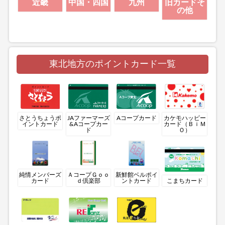
近畿
中国・四国
九州
旧カードそ
の他
東北地方のポイントカード一覧
さとうちょうポ
JAファーマーズ
Aコープカード
カケモハッピー
イントカード
&Aコープカー
カード（ＢｉＭ
ド
Ｏ）
純情メンバーズ
ＡコープＧｏｏ
新鮮館ベルポイ
カード
ｄ倶楽部
ントカード
こまちカード