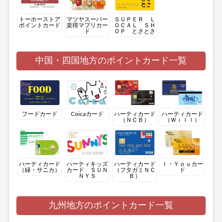
トーホーストア
マツヤスーパー
ＳＵＰＥＲ Ｌ
ポイントカード
楽得マプリカー
ＯＣＡＬ ＳＨ
ド
ＯＰ とさとさ
中国・四国地方のポイントカード一覧
フードカード
Coicaカード
ハーティカード
ハーティカード
（ＮＣＢ）
（Ｗｉｌｌ）
ハーティカード
ハーティキッズ
ハーティカード
Ｉ・Ｙｏｕカー
（緑・サニカ）
カード ＳＵＮ
（フタガミＮＣ
ド
ＮＹＳ
Ｂ）
九州地方のポイントカード一覧